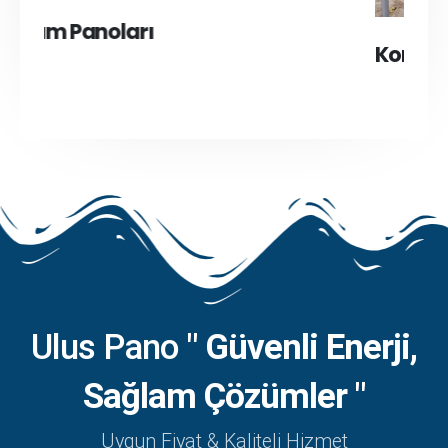
Kontrol Panoları
K
Ulus Pano
" Güvenli Enerji,
Sağlam Çözümler "
Uygun Fiyat & Kaliteli Hizmet